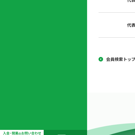
代
協
開
同
業
組
支
代
合
援
セ
ン
タ
ー
会員検索トッ
開
業
支
援
セ
ミ
ナ
ー