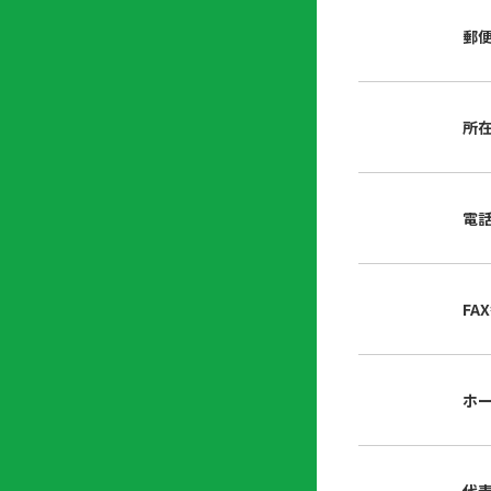
店
リ
会
誌・
郵
内
ン
申
刊行
掲
ク
請
物
示
書
物
類
所
プ
広
ダ
ラ
報
ウ
ハ
イ
活
ン
ト
バ
動
ロ
電
さ
シ
ー
ん
ー
ド
ツ
ポ
ー
リ
FA
ル
シ
入
ー
会
資
東
ホ
料
京
請
都
求
宅
建