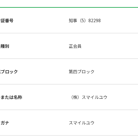
許証番号
知事（5）82298
員種別
正会員
属ブロック
第四ブロック
号または名称
（株）スマイルユウ
リガナ
スマイルユウ