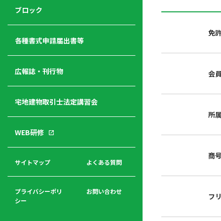
ジ
ニ
の
ブロック
宅
ャ
ュ
紹
建
ー
ー
介
免
経
各種書式申請届出書等
営
青年
年
入
塾
部
広報誌・刊行物
会
会
会
会・
費
者
ハ
レデ
の
宅地建物取引士法定講習会
ト
ィス
声
規
マ
部会
所
程
ー
WEB研修
集
「開
ク
ア
業」
東
ク
商
まで
京
サイトマップ
よくある質問
福
セ
の流
不
利
ス
れと
動
厚
費用
産
プライバシーポリ
お問い合わせ
フ
生
シー
関
連
入
広報