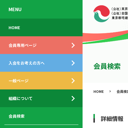
MENU
会
入
不
ご
HOME
員
会
動
挨
専
の
産
拶
会員専用ページ
用
メ
相
ペ
リ
談
組
ー
ッ
所
入会をお考えの方へ
織
会員検索
ジ
ト
概
ト
都
要
ッ
一般ページ
業
民
プ
務
公
HOME
会員検
デ
支
開
組織について
ィ
サ
援
セ
ス
ー
サ
ミ
ク
ビ
ー
ナ
会員検索
詳細情報
ロ
ス
ビ
ー
ー
メ
ス