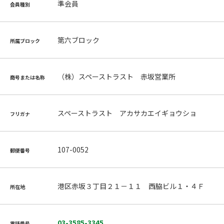
準会員
会員種別
第六ブロック
所属ブロック
（株）スペーストラスト 赤坂営業所
商号または名称
スペーストラスト アカサカエイギョウショ
フリガナ
107-0052
郵便番号
港区赤坂３丁目２１－１１ 西脇ビル１・４Ｆ
所在地
03-3585-3345
電話番号