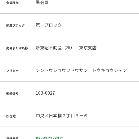
準会員
会員種別
第一ブロック
所属ブロック
新東昭不動産（株） 東京支店
商号または名称
シントウショウフドウサン トウキョウシテン
フリガナ
103-0027
郵便番号
中央区日本橋２丁目３－６
所在地
03-3271-3371
電話番号