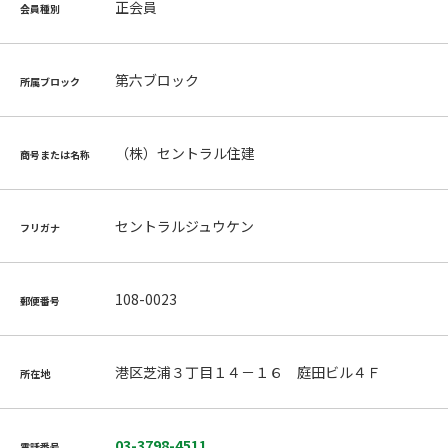
正会員
会員種別
第六ブロック
所属ブロック
（株）セントラル住建
商号または名称
セントラルジュウケン
フリガナ
108-0023
郵便番号
港区芝浦３丁目１４－１６ 庭田ビル４Ｆ
所在地
03-3798-4511
電話番号