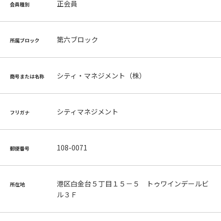
正会員
会員種別
第六ブロック
所属ブロック
シティ・マネジメント（株）
商号または名称
シティマネジメント
フリガナ
108-0071
郵便番号
港区白金台５丁目１５－５ トゥワインデールビ
所在地
ル３Ｆ