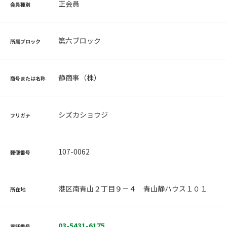
正会員
会員種別
第六ブロック
所属ブロック
静商事（株）
商号または名称
シズカショウジ
フリガナ
107-0062
郵便番号
港区南青山２丁目９－４ 青山静ハウス１０１
所在地
03-5431-6175
電話番号