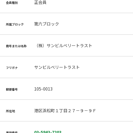
正会員
会員種別
第六ブロック
所属ブロック
（株）サンビルベリートラスト
商号または名称
サンビルベリートラスト
フリガナ
105-0013
郵便番号
港区浜松町１丁目２７－９－９Ｆ
所在地
03-5843-7203
電話番号