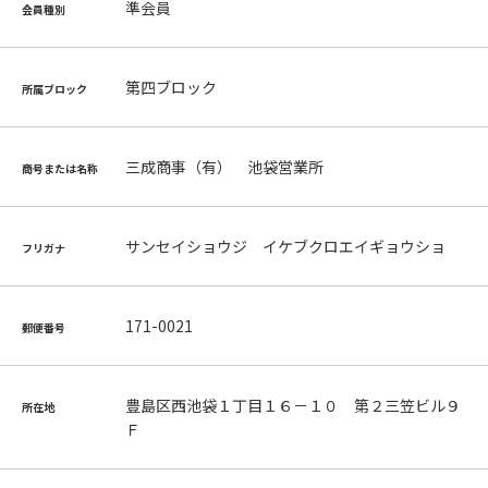
準会員
会員種別
第四ブロック
所属ブロック
三成商事（有） 池袋営業所
商号または名称
サンセイショウジ イケブクロエイギョウショ
フリガナ
171-0021
郵便番号
豊島区西池袋１丁目１６－１０ 第２三笠ビル９
所在地
Ｆ