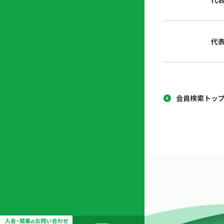
代
協
開
同
業
組
支
代
合
援
セ
ン
タ
ー
会員検索トッ
開
業
支
援
セ
ミ
ナ
ー