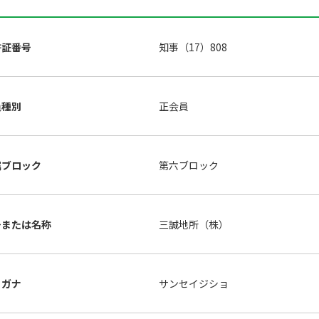
許証番号
知事（17）808
員種別
正会員
属ブロック
第六ブロック
号または名称
三誠地所（株）
リガナ
サンセイジショ