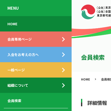
MENU
会
入
不
ご
HOME
員
会
動
挨
専
の
産
拶
会員専用ページ
用
メ
相
ペ
リ
談
組
ー
ッ
所
入会をお考えの方へ
織
会員検索
ジ
ト
概
ト
都
要
ッ
一般ページ
業
民
プ
務
公
HOME
会員検
デ
支
開
組織について
ィ
サ
援
セ
ス
ー
サ
ミ
ク
ビ
ー
ナ
会員検索
詳細情報
ロ
ス
ビ
ー
ー
メ
ス