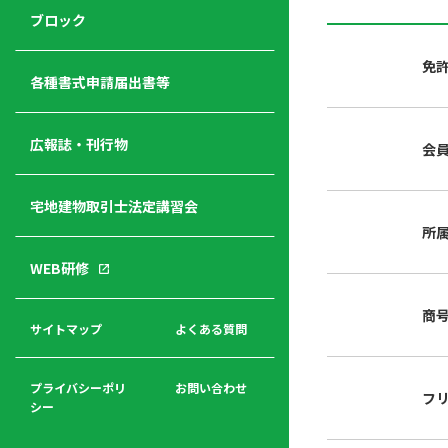
ジ
ニ
の
ブロック
宅
ャ
ュ
紹
建
ー
ー
介
免
経
各種書式申請届出書等
営
青年
年
入
塾
部
広報誌・刊行物
会
会
会
会・
費
者
ハ
レデ
の
宅地建物取引士法定講習会
ト
ィス
声
規
マ
部会
所
程
ー
WEB研修
集
「開
ク
ア
業」
東
ク
商
まで
京
サイトマップ
よくある質問
福
セ
の流
不
利
ス
れと
動
厚
費用
産
プライバシーポリ
お問い合わせ
フ
生
シー
関
連
入
広報