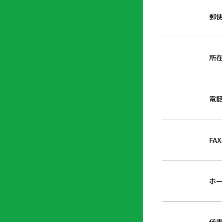
店
リ
会
誌・
郵
内
ン
申
刊行
掲
ク
請
物
示
書
物
類
所
プ
広
ダ
ラ
報
ウ
ハ
イ
活
ン
ト
バ
動
ロ
電
さ
シ
ー
ん
ー
ド
ツ
ポ
ー
リ
FA
ル
シ
入
ー
会
資
東
ホ
料
京
請
都
求
宅
建