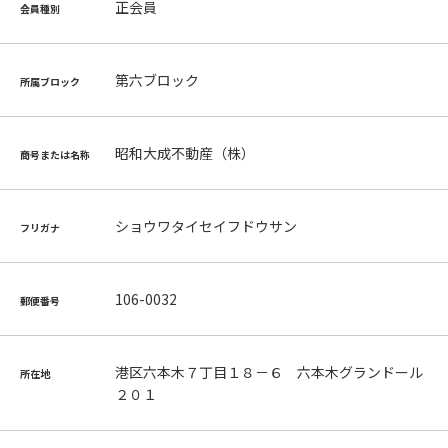
正会員
会員種別
第六ブロック
所属ブロック
昭和大成不動産（株）
商号または名称
ショウワタイセイフドウサン
フリガナ
106-0032
郵便番号
港区六本木７丁目１８－６ 六本木グランドール
所在地
２０１