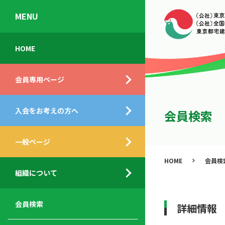
MENU
会
入
不
ご
HOME
員
会
動
挨
専
の
産
拶
会員専用ページ
用
メ
相
ペ
リ
談
組
ー
ッ
所
入会をお考えの方へ
織
会員検索
ジ
ト
概
ト
都
要
ッ
一般ページ
業
民
プ
務
公
HOME
会員検
デ
支
開
組織について
ィ
サ
援
セ
ス
ー
サ
ミ
ク
ビ
ー
ナ
会員検索
詳細情報
ロ
ス
ビ
ー
ー
メ
ス