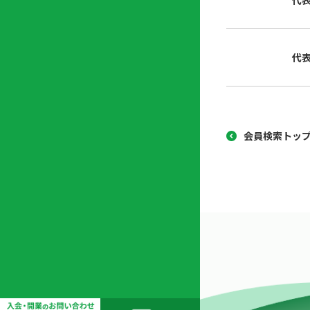
代
協
開
同
業
組
支
代
合
援
セ
ン
タ
ー
会員検索トッ
開
業
支
援
セ
ミ
ナ
ー