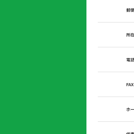
店
リ
会
誌・
郵
内
ン
申
刊行
掲
ク
請
物
示
書
物
類
所
プ
広
ダ
ラ
報
ウ
ハ
イ
活
ン
ト
バ
動
ロ
電
さ
シ
ー
ん
ー
ド
ツ
ポ
ー
リ
FA
ル
シ
入
ー
会
資
東
ホ
料
京
請
都
求
宅
建