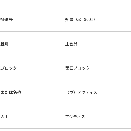
許証番号
知事（5）80017
員種別
正会員
属ブロック
第四ブロック
号または名称
（株）アクティス
リガナ
アクティス