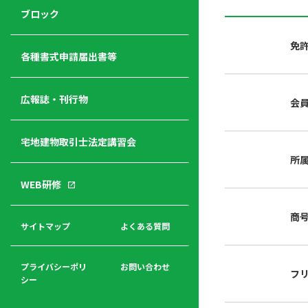
ジ
ニ
の
ブロック
宅
ャ
ュ
紹
建
ー
ー
介
免
経
各種書式申請届出書等
営
青年
年
入
塾
部
広報誌・刊行物
会
会
会
会・
費
者
ハ
レデ
の
宅地建物取引士法定講習会
ト
ィス
声
規
マ
部会
所
程
ー
WEB研修
集
「開
ク
ア
業」
東
ク
商
まで
京
サイトマップ
よくある質問
福
セ
の流
不
利
ス
れと
動
厚
費用
産
プライバシーポリ
お問い合わせ
フ
生
シー
関
連
入
広報