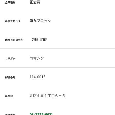
正会員
会員種別
第九ブロック
所属ブロック
（株）駒信
商号または名称
コマシン
フリガナ
114-0015
郵便番号
北区中里１丁目６－５
所在地
03-3828-6621
電話番号