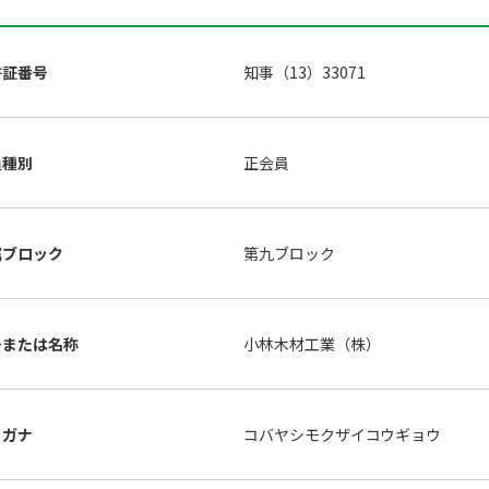
許証番号
知事（13）33071
員種別
正会員
属ブロック
第九ブロック
号または名称
小林木材工業（株）
リガナ
コバヤシモクザイコウギョウ