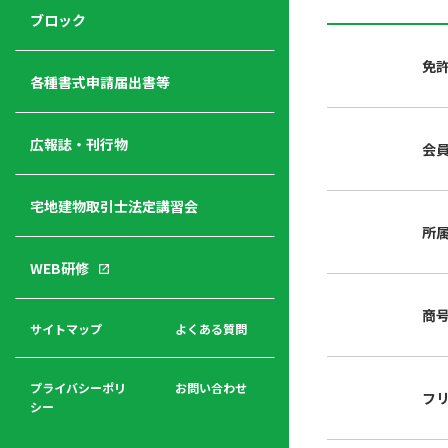
ジ
ニ
の
ブロック
宅
ャ
ュ
紹
建
ー
ー
介
免
経
各種書式申請届出書等
営
青年
年
入
塾
部
広報誌・刊行物
会
会
会
会・
費
者
ハ
レデ
の
宅地建物取引士法定講習会
ト
ィス
声
規
マ
部会
所
程
ー
WEB研修
集
「開
ク
ア
業」
東
ク
商
まで
京
サイトマップ
よくある質問
福
セ
の流
不
利
ス
れと
動
厚
費用
産
プライバシーポリ
お問い合わせ
フ
生
シー
関
連
入
広報