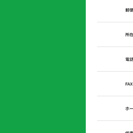
店
リ
会
誌・
郵
内
ン
申
刊行
掲
ク
請
物
示
書
物
類
所
プ
広
ダ
ラ
報
ウ
ハ
イ
活
ン
ト
バ
動
ロ
電
さ
シ
ー
ん
ー
ド
ツ
ポ
ー
リ
FA
ル
シ
入
ー
会
資
東
ホ
料
京
請
都
求
宅
建