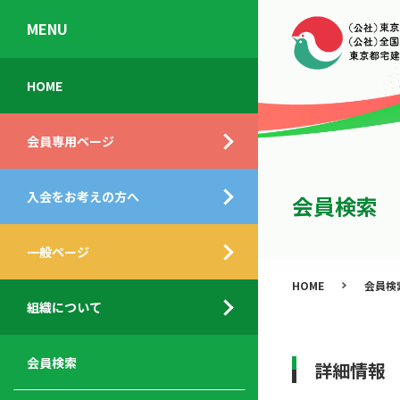
MENU
会
入
不
ご
HOME
員
会
動
挨
専
の
産
拶
会員専用ページ
用
メ
相
ペ
リ
談
組
ー
ッ
所
入会をお考えの方へ
織
会員検索
ジ
ト
概
ト
都
要
ッ
一般ページ
業
民
プ
務
公
HOME
会員検
デ
支
開
組織について
ィ
サ
援
セ
ス
ー
サ
ミ
ク
ビ
ー
ナ
会員検索
詳細情報
ロ
ス
ビ
ー
ー
メ
ス