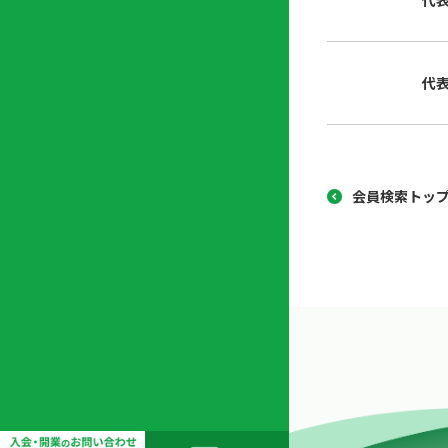
代
協
開
同
業
組
支
代
合
援
セ
ン
タ
ー
会員検索トッ
開
業
支
援
セ
ミ
ナ
ー