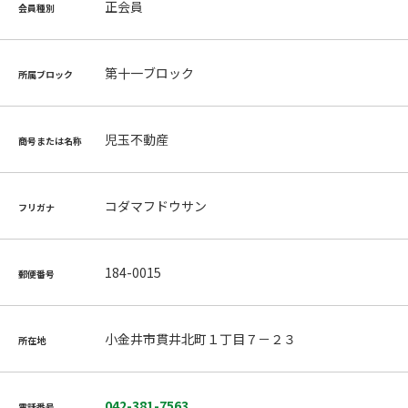
正会員
会員種別
第十一ブロック
所属ブロック
児玉不動産
商号または名称
コダマフドウサン
フリガナ
184-0015
郵便番号
小金井市貫井北町１丁目７－２３
所在地
042-381-7563
電話番号