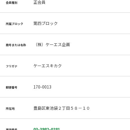
正会員
会員種別
第四ブロック
所属ブロック
（株）ケーエス企画
商号または名称
ケーエスキカク
フリガナ
170-0013
郵便番号
豊島区東池袋２丁目５８－１０
所在地
03-3982-0281
電話番号