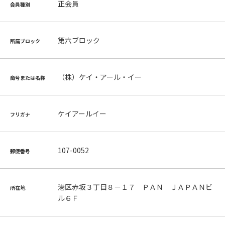
正会員
会員種別
第六ブロック
所属ブロック
（株）ケイ・アール・イー
商号または名称
ケイアールイー
フリガナ
107-0052
郵便番号
港区赤坂３丁目８－１７ ＰＡＮ ＪＡＰＡＮビ
所在地
ル６Ｆ