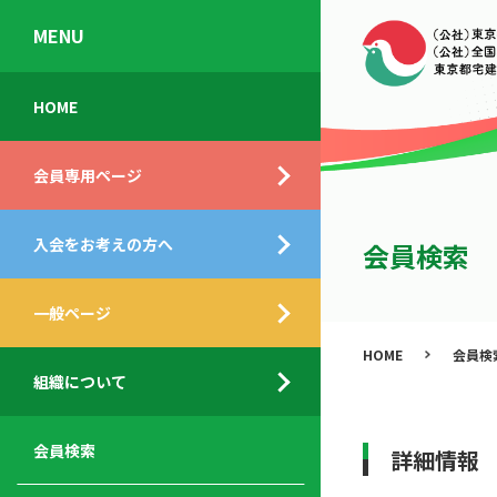
MENU
会
入
不
ご
HOME
員
会
動
挨
専
の
産
拶
会員専用ページ
用
メ
相
ペ
リ
談
組
ー
ッ
所
入会をお考えの方へ
織
会員検索
ジ
ト
概
ト
都
要
ッ
一般ページ
業
民
プ
務
公
HOME
会員検
デ
支
開
組織について
ィ
サ
援
セ
ス
ー
サ
ミ
ク
ビ
ー
ナ
会員検索
詳細情報
ロ
ス
ビ
ー
ー
メ
ス