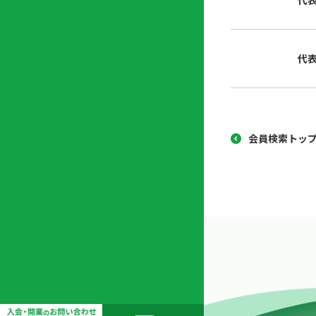
代
協
開
同
業
組
支
代
合
援
セ
ン
タ
ー
会員検索トッ
開
業
支
援
セ
ミ
ナ
ー