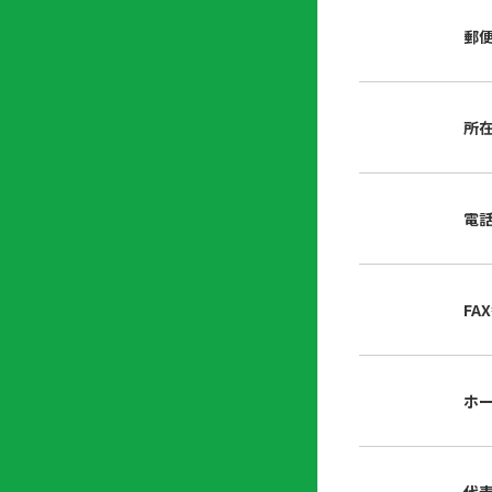
店
リ
会
誌・
郵
内
ン
申
刊行
掲
ク
請
物
示
書
物
類
所
プ
広
ダ
ラ
報
ウ
ハ
イ
活
ン
ト
バ
動
ロ
電
さ
シ
ー
ん
ー
ド
ツ
ポ
ー
リ
FA
ル
シ
入
ー
会
資
東
ホ
料
京
請
都
求
宅
建