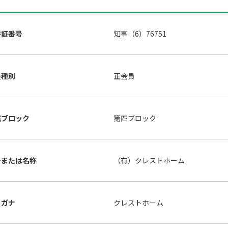
許証番号
知事（6）76751
員種別
正会員
属ブロック
第四ブロック
号または名称
（有）クレストホーム
リガナ
クレストホーム