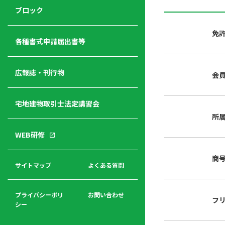
ジ
ニ
の
ブロック
宅
ャ
ュ
紹
建
ー
ー
介
免
経
各種書式申請届出書等
営
青年
年
入
塾
部
広報誌・刊行物
会
会
会
会・
費
者
ハ
レデ
の
宅地建物取引士法定講習会
ト
ィス
声
規
マ
部会
所
程
ー
WEB研修
集
「開
ク
ア
業」
東
ク
商
まで
京
サイトマップ
よくある質問
福
セ
の流
不
利
ス
れと
動
厚
費用
産
プライバシーポリ
お問い合わせ
フ
生
シー
関
連
入
広報