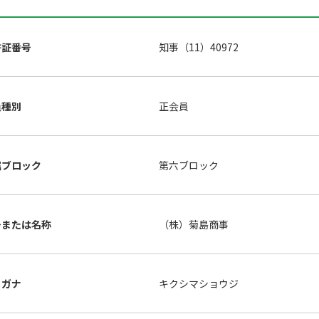
許証番号
知事（11）40972
員種別
正会員
属ブロック
第六ブロック
号または名称
（株）菊島商事
リガナ
キクシマショウジ