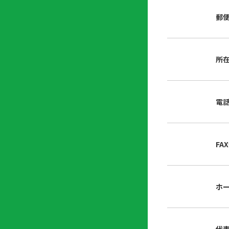
店
リ
会
誌・
郵
内
ン
申
刊行
掲
ク
請
物
示
書
物
類
所
プ
広
ダ
ラ
報
ウ
ハ
イ
活
ン
ト
バ
動
ロ
電
さ
シ
ー
ん
ー
ド
ツ
ポ
ー
リ
FA
ル
シ
入
ー
会
資
東
ホ
料
京
請
都
求
宅
建