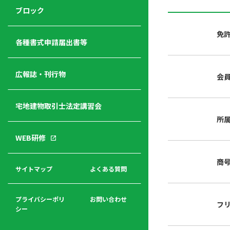
ジ
ニ
の
ブロック
宅
ャ
ュ
紹
建
ー
ー
介
免
経
各種書式申請届出書等
営
青年
年
入
塾
部
広報誌・刊行物
会
会
会
会・
費
者
ハ
レデ
の
宅地建物取引士法定講習会
ト
ィス
声
規
マ
部会
所
程
ー
WEB研修
集
「開
ク
ア
業」
東
ク
商
まで
京
サイトマップ
よくある質問
福
セ
の流
不
利
ス
れと
動
厚
費用
産
プライバシーポリ
お問い合わせ
フ
生
シー
関
連
入
広報