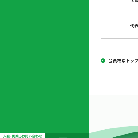
代
協
開
同
業
組
支
代
合
援
セ
ン
タ
ー
会員検索トッ
開
業
支
援
セ
ミ
ナ
ー