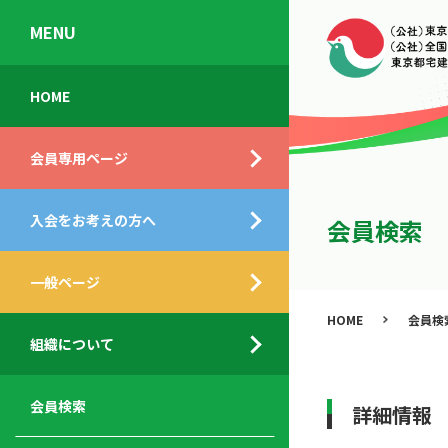
MENU
会
入
不
ご
HOME
員
会
動
挨
専
の
産
拶
会員専用ページ
用
メ
相
ペ
リ
談
組
ー
ッ
所
入会をお考えの方へ
織
会員検索
ジ
ト
概
ト
都
要
ッ
一般ページ
業
民
プ
務
公
HOME
会員検
デ
支
開
組織について
ィ
サ
援
セ
ス
ー
サ
ミ
ク
ビ
ー
ナ
会員検索
詳細情報
ロ
ス
ビ
ー
ー
メ
ス