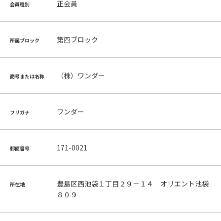
正会員
会員種別
第四ブロック
所属ブロック
（株）ワンダー
商号または名称
ワンダー
フリガナ
171-0021
郵便番号
豊島区西池袋１丁目２９－１４ オリエント池袋
所在地
８０９