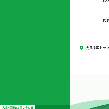
代
協
開
同
業
組
支
代
合
援
セ
ン
タ
ー
会員検索トッ
開
業
支
援
セ
ミ
ナ
ー