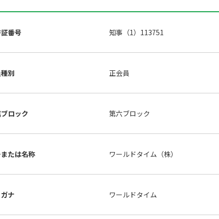
許証番号
知事（1）113751
員種別
正会員
属ブロック
第六ブロック
号または名称
ワールドタイム（株）
リガナ
ワールドタイム