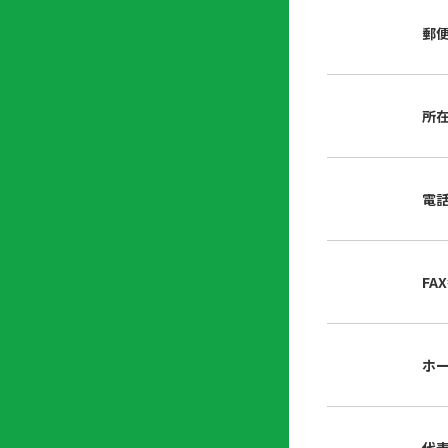
店
リ
会
誌・
郵
内
ン
申
刊行
掲
ク
請
物
示
書
物
類
所
プ
広
ダ
ラ
報
ウ
ハ
イ
活
ン
ト
バ
動
ロ
電
さ
シ
ー
ん
ー
ド
ツ
ポ
ー
リ
FA
ル
シ
入
ー
会
資
東
ホ
料
京
請
都
求
宅
建