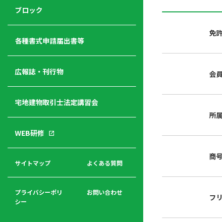
ジ
ニ
の
ブロック
宅
ャ
ュ
紹
建
ー
ー
介
免
経
各種書式申請届出書等
営
青年
年
入
塾
部
広報誌・刊行物
会
会
会
会・
費
者
ハ
レデ
の
宅地建物取引士法定講習会
ト
ィス
声
規
マ
部会
所
程
ー
WEB研修
集
「開
ク
ア
業」
東
ク
商
まで
京
サイトマップ
よくある質問
福
セ
の流
不
利
ス
れと
動
厚
費用
産
プライバシーポリ
お問い合わせ
フ
生
シー
関
連
入
広報