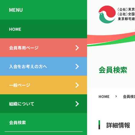
MENU
会
入
不
ご
HOME
員
会
動
挨
専
の
産
拶
会員専用ページ
用
メ
相
ペ
リ
談
組
ー
ッ
所
入会をお考えの方へ
織
会員検索
ジ
ト
概
ト
都
要
ッ
一般ページ
業
民
プ
務
公
HOME
会員検
デ
支
開
組織について
ィ
サ
援
セ
ス
ー
サ
ミ
ク
ビ
ー
ナ
会員検索
詳細情報
ロ
ス
ビ
ー
ー
メ
ス