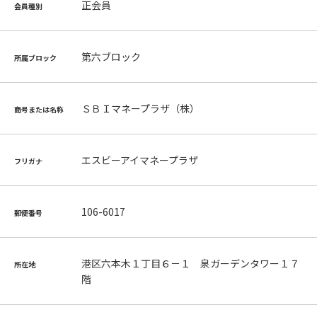
正会員
会員種別
第六ブロック
所属ブロック
ＳＢＩマネープラザ（株）
商号または名称
エスビーアイマネープラザ
フリガナ
106-6017
郵便番号
港区六本木１丁目６－１ 泉ガーデンタワー１７
所在地
階