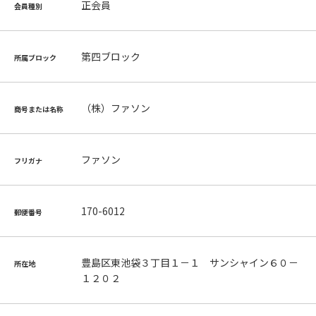
正会員
会員種別
第四ブロック
所属ブロック
（株）ファソン
商号または名称
ファソン
フリガナ
170-6012
郵便番号
豊島区東池袋３丁目１－１ サンシャイン６０－
所在地
１２０２