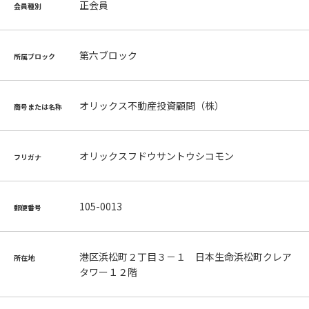
正会員
会員種別
第六ブロック
所属ブロック
オリックス不動産投資顧問（株）
商号または名称
オリックスフドウサントウシコモン
フリガナ
105-0013
郵便番号
港区浜松町２丁目３－１ 日本生命浜松町クレア
所在地
タワー１２階