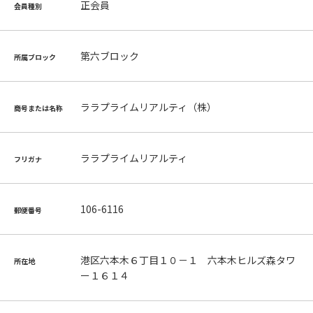
正会員
会員種別
第六ブロック
所属ブロック
ララプライムリアルティ（株）
商号または名称
ララプライムリアルティ
フリガナ
106-6116
郵便番号
港区六本木６丁目１０－１ 六本木ヒルズ森タワ
所在地
ー１６１４