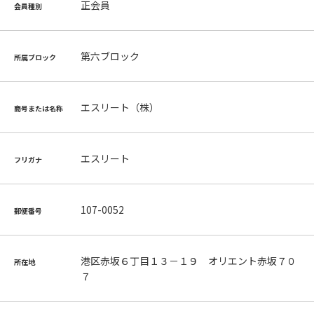
正会員
会員種別
第六ブロック
所属ブロック
エスリート（株）
商号または名称
エスリート
フリガナ
107-0052
郵便番号
港区赤坂６丁目１３－１９ オリエント赤坂７０
所在地
７