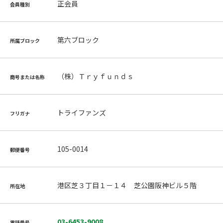
正会員
会員種別
第六ブロック
所属ブロック
（株）Ｔｒｙｆｕｎｄｓ
商号または名称
トライファンズ
フリガナ
105-0014
郵便番号
港区芝３丁目１－１４ 芝公園阪神ビル５階
所在地
03-6453-9008
電話番号