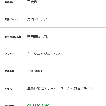
正会員
会員種別
第四ブロック
所属ブロック
共栄住販（同）
商号または名称
キョウエイジュウハン
フリガナ
170-0003
郵便番号
豊島区駒込２丁目６－３ 大和駒込ビル３Ｆ
所在地
03-5980-8190
電話番号