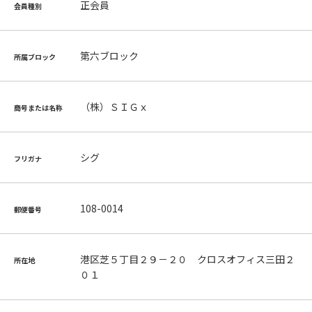
正会員
会員種別
第六ブロック
所属ブロック
（株）ＳＩＧｘ
商号または名称
シグ
フリガナ
108-0014
郵便番号
港区芝５丁目２９－２０ クロスオフィス三田２
所在地
０１