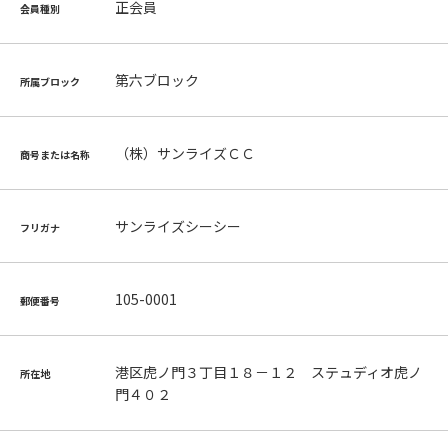
正会員
会員種別
第六ブロック
所属ブロック
（株）サンライズＣＣ
商号または名称
サンライズシーシー
フリガナ
105-0001
郵便番号
港区虎ノ門３丁目１８－１２ ステュディオ虎ノ
所在地
門４０２