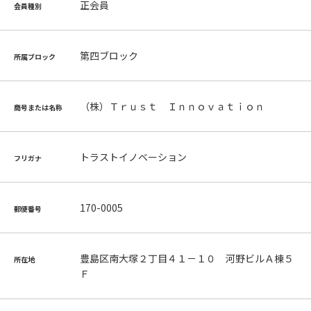
正会員
会員種別
第四ブロック
所属ブロック
（株）Ｔｒｕｓｔ Ｉｎｎｏｖａｔｉｏｎ
商号または名称
トラストイノベーション
フリガナ
170-0005
郵便番号
豊島区南大塚２丁目４１－１０ 河野ビルＡ棟５
所在地
Ｆ