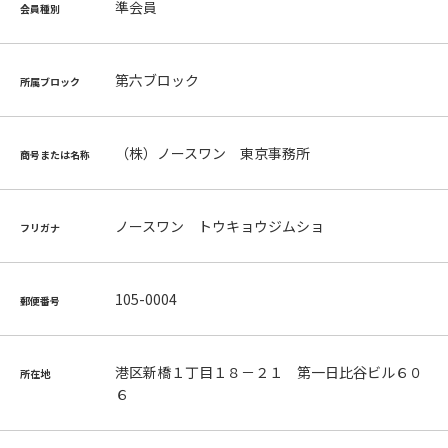
準会員
会員種別
第六ブロック
所属ブロック
（株）ノースワン 東京事務所
商号または名称
ノースワン トウキョウジムショ
フリガナ
105-0004
郵便番号
港区新橋１丁目１８－２１ 第一日比谷ビル６０
所在地
６