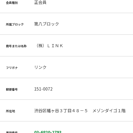
正会員
会員種別
第八ブロック
所属ブロック
（株）ＬＩＮＫ
商号または名称
リンク
フリガナ
151-0072
郵便番号
渋谷区幡ヶ谷３丁目４８－５ メゾンダイゴ１階
所在地
03-6820-2793
電話番号