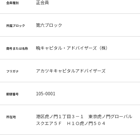
正会員
会員種別
第六ブロック
所属ブロック
暁キャピタル・アドバイザーズ（株）
商号または名称
アカツキキャピタルアドバイザーズ
フリガナ
105-0001
郵便番号
港区虎ノ門１丁目３－１ 東京虎ノ門グローバル
所在地
スクエア５Ｆ Ｈ１Ｏ虎ノ門５０４