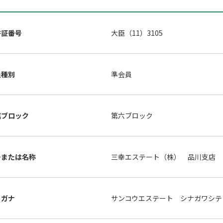
許証番号
大臣（11）3105
員種別
準会員
属ブロック
第六ブロック
号または名称
三幸エステート（株） 品川支店
リガナ
サンコウエステート シナガワシテ