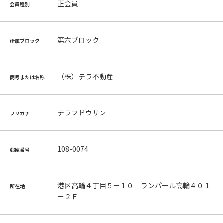
正会員
会員種別
第六ブロック
所属ブロック
（株）テラ不動産
商号または名称
テラフドウサン
フリガナ
108-0074
郵便番号
港区高輪４丁目５－１０ ランパール高輪４０１
所在地
－２Ｆ