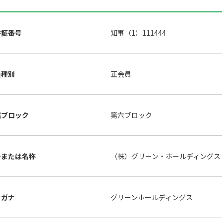
許証番号
知事（1）111444
員種別
正会員
属ブロック
第六ブロック
号または名称
（株）グリーン・ホールディング
リガナ
グリーンホールディングス