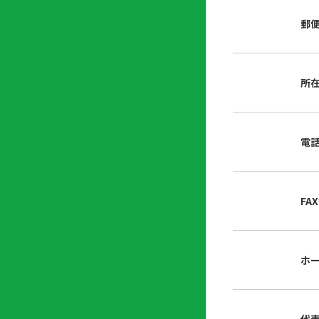
店
リ
会
誌・
郵
内
ン
申
刊行
掲
ク
請
物
示
書
物
類
所
プ
広
ダ
ラ
報
ウ
ハ
イ
活
ン
ト
バ
動
ロ
電
さ
シ
ー
ん
ー
ド
ツ
ポ
ー
リ
FA
ル
シ
入
ー
会
資
東
ホ
料
京
請
都
求
宅
建