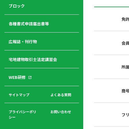
ジ
ニ
の
ブロック
宅
ャ
ュ
紹
建
ー
ー
介
免
経
各種書式申請届出書等
営
青年
年
入
塾
部
広報誌・刊行物
会
会
会
会・
費
者
ハ
レデ
の
宅地建物取引士法定講習会
ト
ィス
声
規
マ
部会
所
程
ー
WEB研修
集
「開
ク
ア
業」
東
ク
商
まで
京
サイトマップ
よくある質問
福
セ
の流
不
利
ス
れと
動
厚
費用
産
プライバシーポリ
お問い合わせ
フ
生
シー
関
連
入
広報