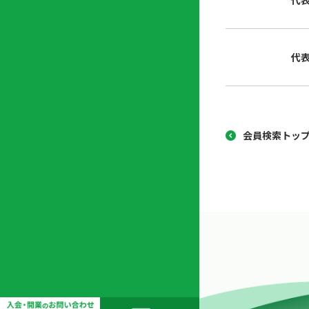
代
協
開
同
業
組
支
代
合
援
セ
ン
タ
ー
会員検索トッ
開
業
支
援
セ
ミ
ナ
ー