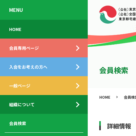
MENU
会
入
不
ご
HOME
員
会
動
挨
専
の
産
拶
会員専用ページ
用
メ
相
ペ
リ
談
組
ー
ッ
所
入会をお考えの方へ
織
会員検索
ジ
ト
概
ト
都
要
ッ
一般ページ
業
民
プ
務
公
HOME
会員検
デ
支
開
組織について
ィ
サ
援
セ
ス
ー
サ
ミ
ク
ビ
ー
ナ
会員検索
詳細情報
ロ
ス
ビ
ー
ー
メ
ス