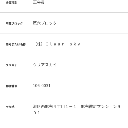
正会員
会員種別
第六ブロック
所属ブロック
（株）Ｃｌｅａｒ ｓｋｙ
商号または名称
クリアスカイ
フリガナ
106-0031
郵便番号
港区西麻布４丁目１－１ 麻布霞町マンション９
所在地
０１