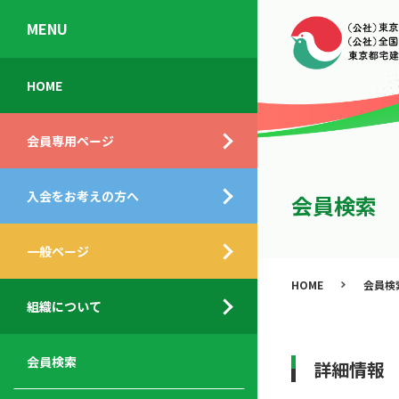
MENU
会
入
不
ご
HOME
員
会
動
挨
専
の
産
拶
会員専用ページ
用
メ
相
ペ
リ
談
組
ー
ッ
所
入会をお考えの方へ
織
会員検索
ジ
ト
概
ト
都
要
ッ
一般ページ
業
民
プ
務
公
HOME
会員検
デ
支
開
組織について
ィ
サ
援
セ
ス
ー
サ
ミ
ク
ビ
ー
ナ
会員検索
詳細情報
ロ
ス
ビ
ー
ー
メ
ス