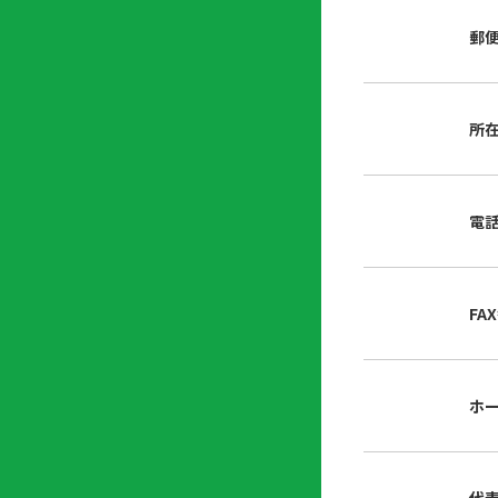
店
リ
会
誌・
郵
内
ン
申
刊行
掲
ク
請
物
示
書
物
類
所
プ
広
ダ
ラ
報
ウ
ハ
イ
活
ン
ト
バ
動
ロ
電
さ
シ
ー
ん
ー
ド
ツ
ポ
ー
リ
FA
ル
シ
入
ー
会
資
東
ホ
料
京
請
都
求
宅
建