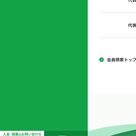
代
協
開
同
業
組
支
代
合
援
セ
ン
タ
ー
会員検索トッ
開
業
支
援
セ
ミ
ナ
ー