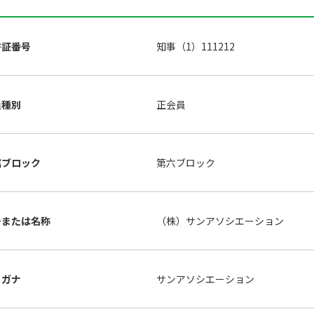
許証番号
知事（1）111212
員種別
正会員
属ブロック
第六ブロック
号または名称
（株）サンアソシエーション
リガナ
サンアソシエーション