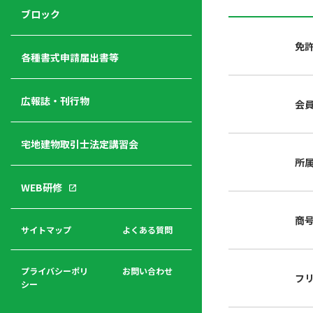
ジ
ニ
の
ブロック
宅
ャ
ュ
紹
建
ー
ー
介
免
経
各種書式申請届出書等
営
青年
年
入
塾
部
広報誌・刊行物
会
会
会
会・
費
者
ハ
レデ
の
宅地建物取引士法定講習会
ト
ィス
声
規
マ
部会
所
程
ー
WEB研修
集
「開
ク
ア
業」
東
ク
商
まで
京
サイトマップ
よくある質問
福
セ
の流
不
利
ス
れと
動
厚
費用
産
プライバシーポリ
お問い合わせ
フ
生
シー
関
連
入
広報