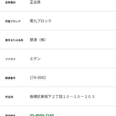
正会員
会員種別
第九ブロック
所属ブロック
慧源（株）
商号または名称
エゲン
フリガナ
174-0042
郵便番号
板橋区東坂下２丁目１０－１０－２０３
所在地
03-4500-7168
電話番号