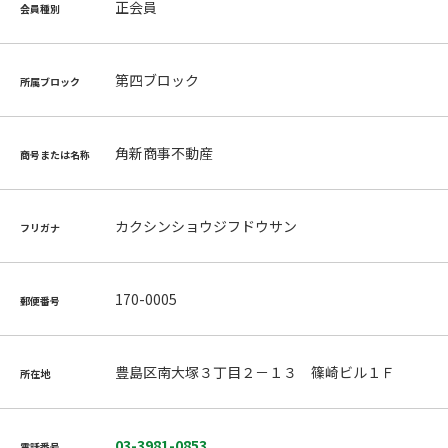
正会員
会員種別
第四ブロック
所属ブロック
角新商事不動産
商号または名称
カクシンショウジフドウサン
フリガナ
170-0005
郵便番号
豊島区南大塚３丁目２－１３ 篠崎ビル１Ｆ
所在地
03-3981-0853
電話番号