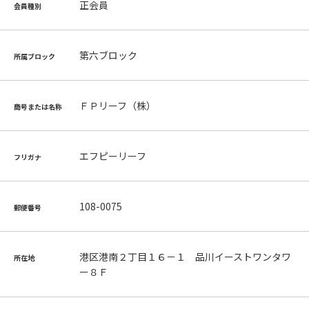
正会員
会員種別
第六ブロック
所属ブロック
ＦＰリーフ（株）
商号または名称
エフピーリーフ
フリガナ
108-0075
郵便番号
港区港南２丁目１６－１ 品川イーストワンタワ
所在地
ー８Ｆ