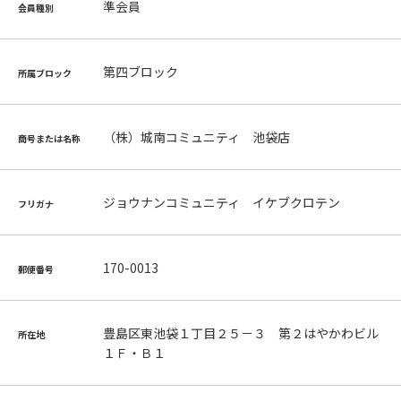
準会員
会員種別
第四ブロック
所属ブロック
（株）城南コミュニティ 池袋店
商号または名称
ジョウナンコミュニティ イケブクロテン
フリガナ
170-0013
郵便番号
豊島区東池袋１丁目２５－３ 第２はやかわビル
所在地
１Ｆ・Ｂ１