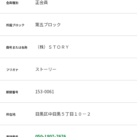
正会員
会員種別
第五ブロック
所属ブロック
（株）ＳＴＯＲＹ
商号または名称
ストーリー
フリガナ
153-0061
郵便番号
目黒区中目黒５丁目１０－２
所在地
050-1807-7676
電話番号