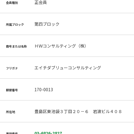
正会員
会員種別
第四ブロック
所属ブロック
ＨＷコンサルティング（株）
商号または名称
エイチダブリューコンサルティング
フリガナ
170-0013
郵便番号
豊島区東池袋３丁目２０－６ 岩波ビル４０８
所在地
03-6826-2827
電話番号