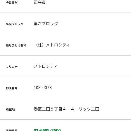
正会員
会員種別
第六ブロック
所属ブロック
（株）メトロシティ
商号または名称
メトロシティ
フリガナ
108-0073
郵便番号
港区三田５丁目４－４ リッツ三田
所在地
03-6685-8600
電話番号