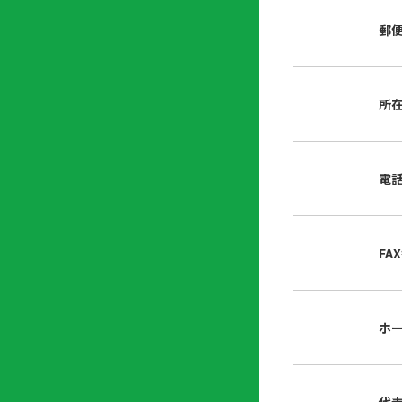
店
リ
会
誌・
郵
内
ン
申
刊行
掲
ク
請
物
示
書
物
類
所
プ
広
ダ
ラ
報
ウ
ハ
イ
活
ン
ト
バ
動
ロ
電
さ
シ
ー
ん
ー
ド
ツ
ポ
ー
リ
FA
ル
シ
入
ー
会
資
東
ホ
料
京
請
都
求
宅
建