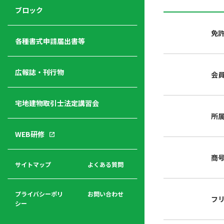
ジ
ニ
の
ブロック
宅
ャ
ュ
紹
建
ー
ー
介
免
経
各種書式申請届出書等
営
青年
年
入
塾
部
広報誌・刊行物
会
会
会
会・
費
者
ハ
レデ
の
宅地建物取引士法定講習会
ト
ィス
声
規
マ
部会
所
程
ー
WEB研修
集
「開
ク
ア
業」
東
ク
商
まで
京
サイトマップ
よくある質問
福
セ
の流
不
利
ス
れと
動
厚
費用
産
プライバシーポリ
お問い合わせ
フ
生
シー
関
連
入
広報