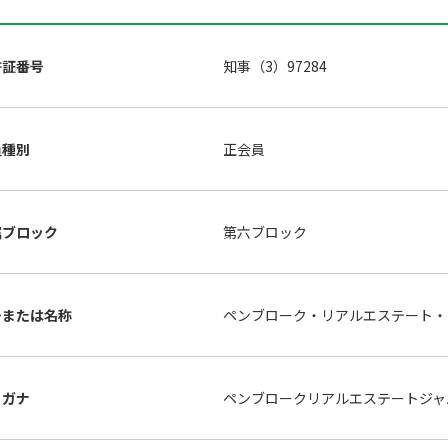
許証番号
知事（3）97284
員種別
正会員
属ブロック
第六ブロック
号または名称
ペンブローク・リアルエステート
リガナ
ペンブロークリアルエステートジ