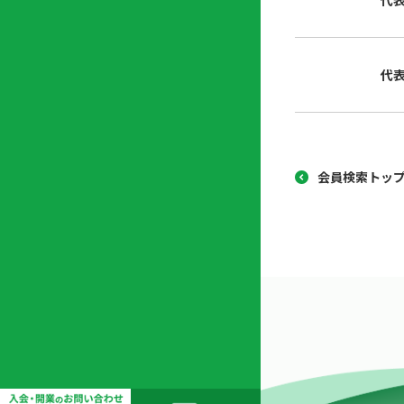
代
協
開
同
業
組
支
代
合
援
セ
ン
タ
ー
会員検索トッ
開
業
支
援
セ
ミ
ナ
ー