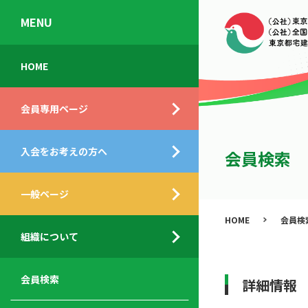
MENU
会
入
不
ご
HOME
員
会
動
挨
専
の
産
拶
会員専用ページ
用
メ
相
ペ
リ
談
組
ー
ッ
所
入会をお考えの方へ
織
会員検索
ジ
ト
概
ト
都
要
ッ
一般ページ
業
民
プ
務
公
HOME
会員検
デ
支
開
組織について
ィ
サ
援
セ
ス
ー
サ
ミ
ク
ビ
ー
ナ
会員検索
詳細情報
ロ
ス
ビ
ー
ー
メ
ス