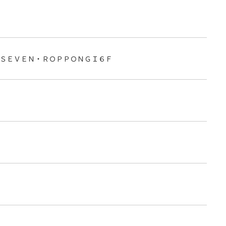
ＳＥＶＥＮ・ＲＯＰＰＯＮＧＩ６Ｆ