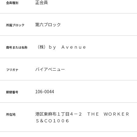
正会員
会員種別
第六ブロック
所属ブロック
（株）ｂｙ Ａｖｅｎｕｅ
商号または名称
バイアベニュー
フリガナ
106-0044
郵便番号
港区東麻布１丁目４－２ ＴＨＥ ＷＯＲＫＥＲ
所在地
Ｓ＆ＣＯ１００６