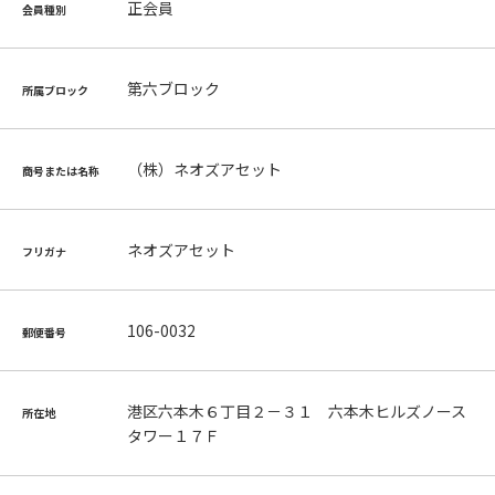
正会員
会員種別
第六ブロック
所属ブロック
（株）ネオズアセット
商号または名称
ネオズアセット
フリガナ
106-0032
郵便番号
港区六本木６丁目２－３１ 六本木ヒルズノース
所在地
タワー１７Ｆ