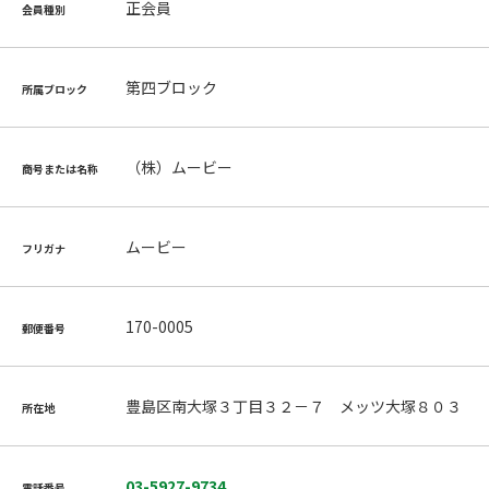
正会員
会員種別
第四ブロック
所属ブロック
（株）ムービー
商号または名称
ムービー
フリガナ
170-0005
郵便番号
豊島区南大塚３丁目３２－７ メッツ大塚８０３
所在地
03-5927-9734
電話番号