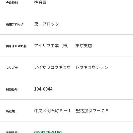
準会員
会員種別
第一ブロック
所属ブロック
アイサワ工業（株） 東京支店
商号または名称
アイサワコウギョウ トウキョウシテン
フリガナ
104-0044
郵便番号
中央区明石町８－１ 聖路加タワー７Ｆ
所在地
03-4126-8160
電話番号